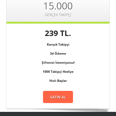
15.000
GERÇEK TAKIPÇI
239 TL.
Karışık Takipçi
3d
Ödeme
Şifrenizi
İstemiyoruz!
1000 Takipçi Hediye
Hızlı Başlar
SATIN AL