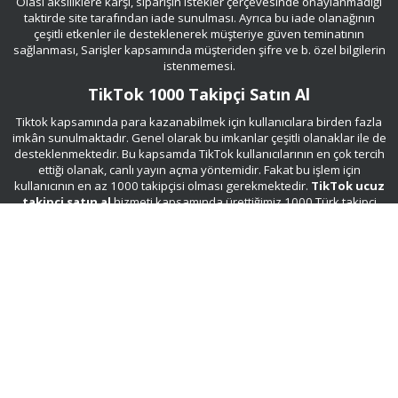
Olası aksiliklere karşı, siparişin istekler çerçevesinde onaylanmadığı
taktirde site tarafından iade sunulması. Ayrıca bu iade olanağının
çeşitli etkenler ile desteklenerek müşteriye güven teminatının
sağlanması, Sarişler kapsamında müşteriden şifre ve b. özel bilgilerin
istenmemesi.
TikTok 1000 Takipçi Satın Al
Tiktok kapsamında para kazanabilmek için kullanıcılara birden fazla
imkân sunulmaktadır. Genel olarak bu imkanlar çeşitli olanaklar ile de
desteklenmektedir. Bu kapsamda TikTok kullanıcılarının en çok tercih
ettiği olanak, canlı yayın açma yöntemidir. Fakat bu işlem için
kullanıcının en az 1000 takipçisi olması gerekmektedir.
TikTok ucuz
takipçi satın al
hizmeti kapsamında ürettiğimiz 1000 Türk takipçi
paketiyle bu engeli kaldırabilirsiniz.
Takipçilerin tamamıyla gerçek olması algoritma tarafından organik
olarak nitelendirilmesine olanak sağlayacaktır. Çok uygun fiyata
sunduğumuz 1000 Türk takipçi paketi kapsamında detaylı bilgiyi
burada görebilmektesiniz.
TikTok Takipçi Satın Alma Güvenilir mi?
TikTok platformu çerçevesinde satın alınan her paketin güvenilirlik
olasılığı, sadece hizmeti satan kurum kapsamında
nitelendirilmektedir. Bu sebepten dolayı platform algoritmasının talep