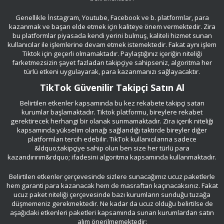
Genellikle İnstagram, Youtube, Facebook ve b. platformlar, para
kazanmak ve başarı elde etmek için kaliteye önem vermektedir. Zira
bu platformlar piyasada kendi yerini bulmuş, kaliteli hizmet sunan
kullanıcılar ile işlemlerine devam etmek istemektedir. Fakat aynı işlem
Tiktok için geçerli olmamaktadır. Paylaştığınız içeriğin niteliği
farketmezsizin şayet fazladan takipçiye sahipseniz, algoritma her
türlü etkeni uygulayarak, para kazanmanızı sağlayacaktır.
TikTok Güvenilir Takipçi Satın Al
Belirtilen etkenler kapsamında bu kez rekabete takipçi satan
kurumlar başlamaktadır. Tiktok platformu, bireylere rekabet
gerektirecek herhangi bir olanak sunmamaktadır. Zira içerik niteliği
kapsamında yükselim olanağı sağlandığı taktirde bireyler diğer
platformları tercih edebilir. TikTok kullanıcılarına sadece
&ldquo;takipçiye sahip olun ben size her türlü para
kazandırırım&rdquo; ifadesini algoritma kapsamında kullanmaktadır.
Belirtilen etkenler çerçevesinde sizlere sunacağımız ucuz paketlerle
hem garanti para kazanacak hem de masraftan kaçınacaksınız. Fakat
ucuz paket niteliği çerçevesinde bazı kurumların sunduğu tuzağa
düşmemeniz gerekmektedir. Ne kadar da ucuz olduğu belirtilse de
aşağıdaki etkenleri paketleri kapsamında sunan kurumlardan satın
alım önerilmemektedir: